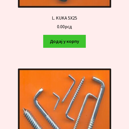
L. KUKA 5X25
0.00
рсд
Додај у корпу