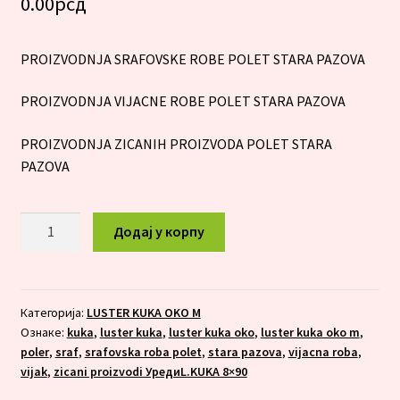
0.00
рсд
PROIZVODNJA SRAFOVSKE ROBE POLET STARA PAZOVA
PROIZVODNJA VIJACNE ROBE POLET STARA PAZOVA
PROIZVODNJA ZICANIH PROIZVODA POLET STARA
PAZOVA
LUSTER
Додај у корпу
KUKA
OKO
M
8x190
Категорија:
LUSTER KUKA OKO M
Ознаке:
kuka
,
luster kuka
,
luster kuka oko
,
luster kuka oko m
,
количина
poler
,
sraf
,
srafovska roba polet
,
stara pazova
,
vijacna roba
,
vijak
,
zicani proizvodi УредиL.KUKA 8×90