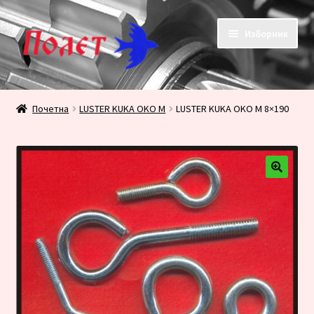
Прескочи
Скочи
Изборник
на
на
навигацију
садржај
Почетак
Почетна
LUSTER KUKA OKO M
LUSTER KUKA OKO M 8×190
KONTAKT
KORPA
PRODAVNICA
Плаћање