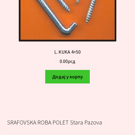
L. KUKA 4×50
0.00
рсд
Додај у корпу
SRAFOVSKA ROBA POLET Stara Pazova