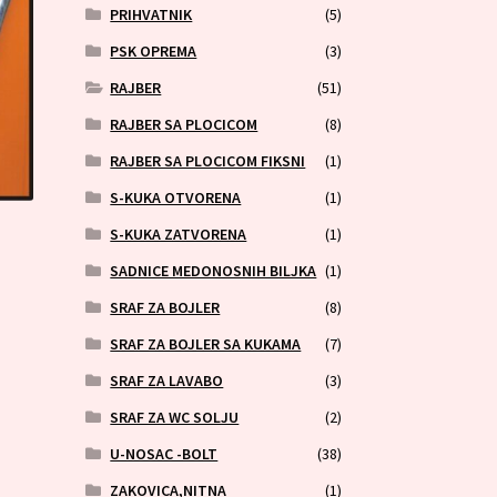
PRIHVATNIK
(5)
PSK OPREMA
(3)
RAJBER
(51)
RAJBER SA PLOCICOM
(8)
RAJBER SA PLOCICOM FIKSNI
(1)
S-KUKA OTVORENA
(1)
S-KUKA ZATVORENA
(1)
SADNICE MEDONOSNIH BILJKA
(1)
SRAF ZA BOJLER
(8)
SRAF ZA BOJLER SA KUKAMA
(7)
SRAF ZA LAVABO
(3)
SRAF ZA WC SOLJU
(2)
U-NOSAC -BOLT
(38)
ZAKOVICA,NITNA
(1)