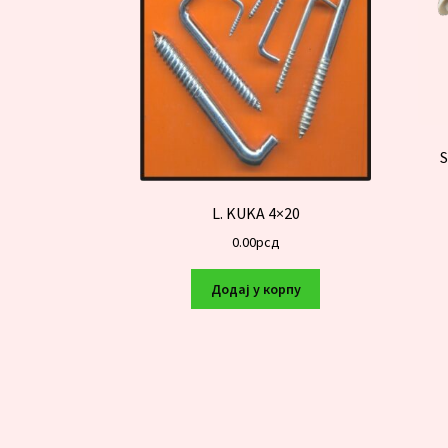
S
L. KUKA 4×20
0.00
рсд
Додај у корпу