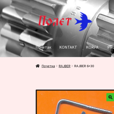
Прескочи
Скочи
на
на
навигацију
садржај
Почетак
KONTAKT
KORPA
PR
Почетак
KONTAKT
KORPA
PRODAVNICA
Пл
Почетна
RAJBER
RAJBER 6×30