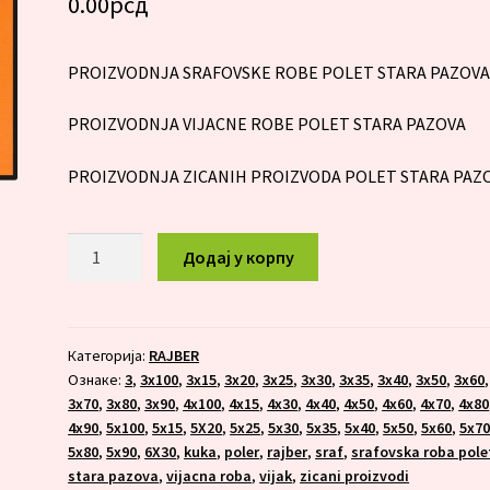
0.00
рсд
PROIZVODNJA SRAFOVSKE ROBE POLET STARA PAZOV
PROIZVODNJA VIJACNE ROBE POLET STARA PAZOVA
PROIZVODNJA ZICANIH PROIZVODA POLET STARA PAZ
RAJBER
Додај у корпу
6x30
количина
Категорија:
RAJBER
Ознаке:
3
,
3x100
,
3x15
,
3x20
,
3x25
,
3x30
,
3x35
,
3x40
,
3x50
,
3x60
,
3x70
,
3x80
,
3x90
,
4x100
,
4x15
,
4x30
,
4x40
,
4x50
,
4x60
,
4x70
,
4x80
4x90
,
5x100
,
5x15
,
5X20
,
5x25
,
5x30
,
5x35
,
5x40
,
5x50
,
5x60
,
5x7
5x80
,
5x90
,
6X30
,
kuka
,
poler
,
rajber
,
sraf
,
srafovska roba pole
stara pazova
,
vijacna roba
,
vijak
,
zicani proizvodi