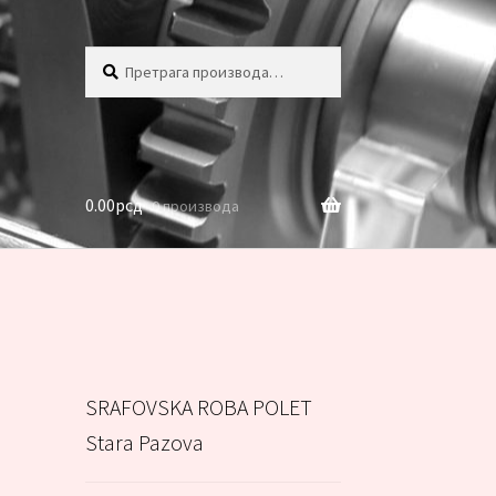
Претрага
Претражи
за:
0.00
рсд
0 производа
SRAFOVSKA ROBA POLET
Stara Pazova