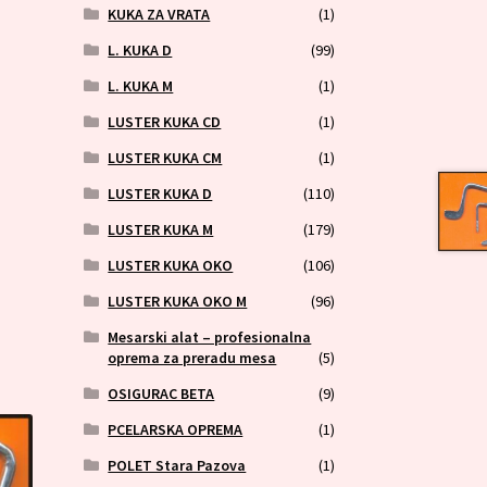
KUKA ZA VRATA
(1)
L. KUKA D
(99)
L. KUKA M
(1)
LUSTER KUKA CD
(1)
LUSTER KUKA CM
(1)
LUSTER KUKA D
(110)
LUSTER KUKA M
(179)
LUSTER KUKA OKO
(106)
LUSTER KUKA OKO M
(96)
Mesarski alat – profesionalna
oprema za preradu mesa
(5)
OSIGURAC BETA
(9)
PCELARSKA OPREMA
(1)
POLET Stara Pazova
(1)