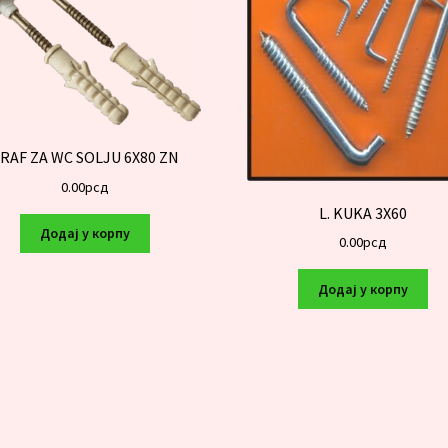
RAF ZA WC SOLJU 6X80 ZN
0.00
рсд
L. KUKA 3X60
Додај у корпу
0.00
рсд
Додај у корпу