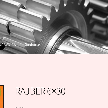
ODAVNICA
Плаћање
аћање
RAJBER 6×30