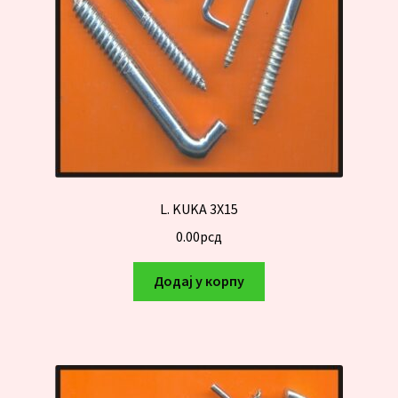
L. KUKA 3X15
0.00
рсд
Додај у корпу