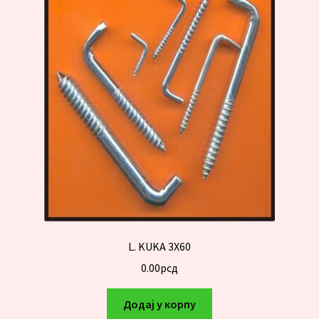
L. KUKA 3X60
0.00
рсд
Додај у корпу