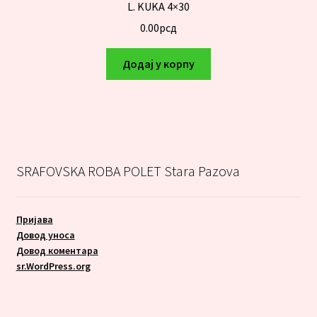
L. KUKA 4×30
0.00
рсд
Додај у корпу
SRAFOVSKA ROBA POLET Stara Pazova
Пријава
Довод уноса
Довод коментара
sr.WordPress.org