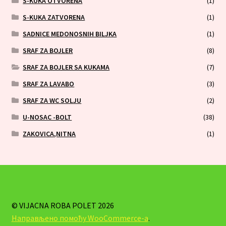
S-KUKA OTVORENA
(1)
S-KUKA ZATVORENA
(1)
SADNICE MEDONOSNIH BILJKA
(1)
SRAF ZA BOJLER
(8)
SRAF ZA BOJLER SA KUKAMA
(7)
SRAF ZA LAVABO
(3)
SRAF ZA WC SOLJU
(2)
U-NOSAC -BOLT
(38)
ZAKOVICA,NITNA
(1)
© VIJACNA ROBA POLET 2026
Направљено помоћу WooCommerce-а
.