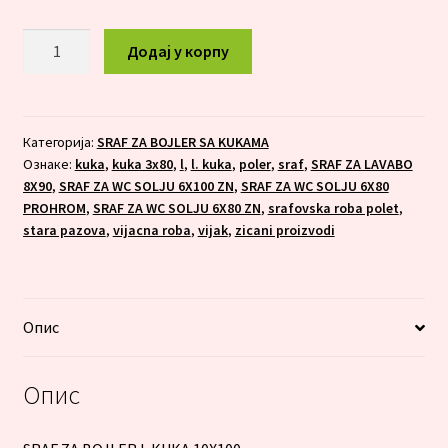
SRAF
Додај у корпу
ZA
BOJLER
L.KUKA
10X100
Категорија:
SRAF ZA BOJLER SA KUKAMA
Ознаке:
kuka
,
kuka 3x80
,
l
,
l. kuka
,
poler
,
sraf
,
SRAF ZA LAVABO
количина
8X90
,
SRAF ZA WC SOLJU 6X100 ZN
,
SRAF ZA WC SOLJU 6X80
PROHROM
,
SRAF ZA WC SOLJU 6X80 ZN
,
srafovska roba polet
,
stara pazova
,
vijacna roba
,
vijak
,
zicani proizvodi
Опис
Опис