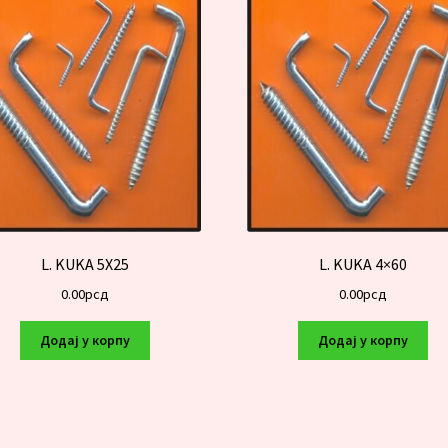
L. KUKA 5X25
L. KUKA 4×60
0.00
рсд
0.00
рсд
Додај у корпу
Додај у корпу