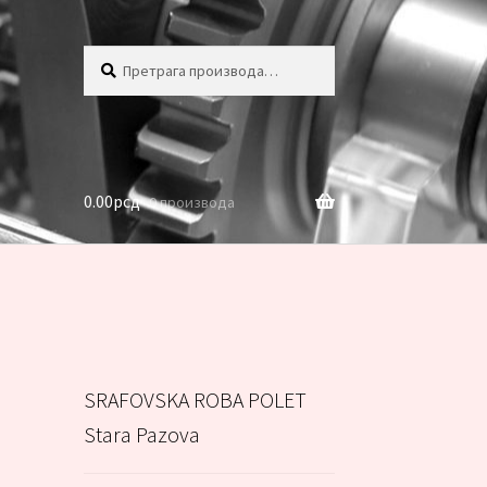
Претрага
Претражи
за:
0.00
рсд
0 производа
SRAFOVSKA ROBA POLET
Stara Pazova