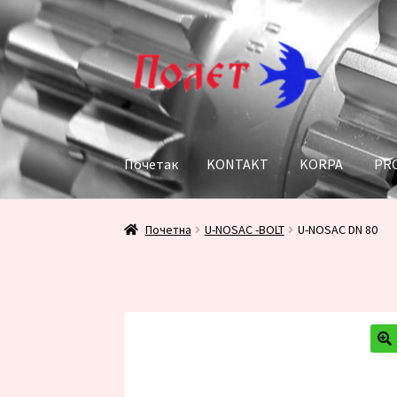
Прескочи
Скочи
на
на
навигацију
садржај
Почетак
KONTAKT
KORPA
PR
Почетак
KONTAKT
KORPA
PRODAVNICA
Пл
Почетна
U-NOSAC -BOLT
U-NOSAC DN 80