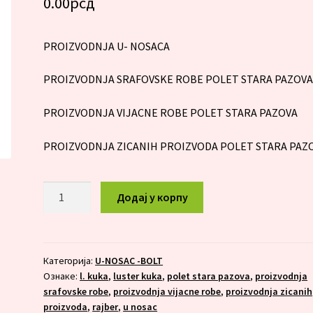
0.00
рсд
PROIZVODNJA U- NOSACA
PROIZVODNJA SRAFOVSKE ROBE POLET STARA PAZOV
PROIZVODNJA VIJACNE ROBE POLET STARA PAZOVA
PROIZVODNJA ZICANIH PROIZVODA POLET STARA PAZ
U-
Додај у корпу
NOSAC
DN
80
количина
Категорија:
U-NOSAC -BOLT
Ознаке:
l. kuka
,
luster kuka
,
polet stara pazova
,
proizvodnja
srafovske robe
,
proizvodnja vijacne robe
,
proizvodnja zicanih
proizvoda
,
rajber
,
u nosac