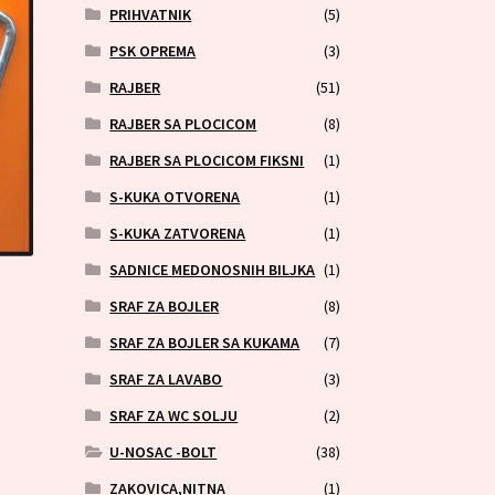
PRIHVATNIK
(5)
PSK OPREMA
(3)
RAJBER
(51)
RAJBER SA PLOCICOM
(8)
RAJBER SA PLOCICOM FIKSNI
(1)
S-KUKA OTVORENA
(1)
S-KUKA ZATVORENA
(1)
SADNICE MEDONOSNIH BILJKA
(1)
SRAF ZA BOJLER
(8)
SRAF ZA BOJLER SA KUKAMA
(7)
SRAF ZA LAVABO
(3)
SRAF ZA WC SOLJU
(2)
U-NOSAC -BOLT
(38)
ZAKOVICA,NITNA
(1)