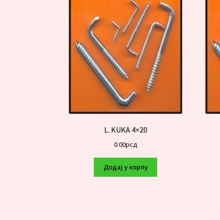
L. KUKA 4×20
0.00
рсд
Додај у корпу