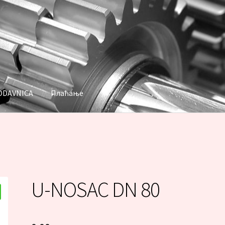
ODAVNICA
Плаћање
аћање
U-NOSAC DN 80